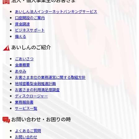
あいしん法人インターネットバンキングサービス
口座開設のご案内
資金調達
ビジネスサポート
備える
あいしんのご紹介
ごあいさつ
金庫概要
あゆみ
お客さま本位の業務運営に関する取組方針
地域密着型金融推進計画
お客さまの利用満足度調査
ディスクロージャー
業務報告書
サービス一覧
お問い合わせ・お困りの時
よくあるご質問
お問い合わせ