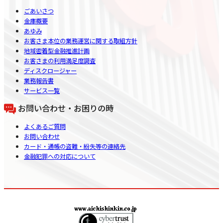
ごあいさつ
金庫概要
あゆみ
お客さま本位の業務運営に関する取組方針
地域密着型金融推進計画
お客さまの利用満足度調査
ディスクロージャー
業務報告書
サービス一覧
お問い合わせ・お困りの時
よくあるご質問
お問い合わせ
カード・通帳の盗難・紛失等の連絡先
金融犯罪への対応について