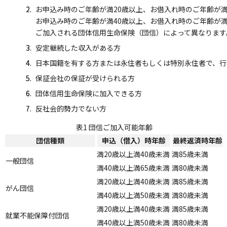
お申込み時のご年齢が満20歳以上、お借入れ時のご年齢が満
お申込み時のご年齢が満40歳以上、お借入れ時のご年齢が満
ご加入される団体信用生命保険（団信）によって異なります
安定継続した収入がある方
日本国籍を有する方または永住者もしくは特別永住者で、行
保証会社の保証が受けられる方
団体信用生命保険に加入できる方
反社会的勢力でない方
表1 団信ご加入可能年齢
団信種類
申込（借入）時年齢
最終返済時年齢
満20歳以上満40歳未満
満85歳未満
一般団信
満40歳以上満65歳未満
満80歳未満
満20歳以上満40歳未満
満85歳未満
がん団信
満40歳以上満50歳未満
満80歳未満
満20歳以上満40歳未満
満85歳未満
就業不能保障付団信
満40歳以上満50歳未満
満80歳未満